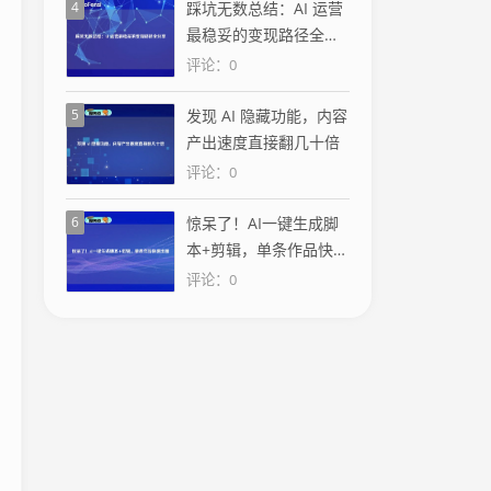
4
踩坑无数总结：AI 运营
最稳妥的变现路径全分
享
评论：0
5
发现 AI 隐藏功能，内容
产出速度直接翻几十倍
评论：0
6
惊呆了！AI一键生成脚
本+剪辑，单条作品快速
出圈
评论：0