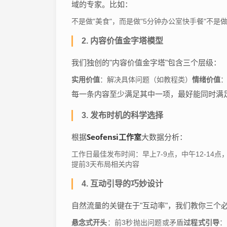
域的专家。比如：
不是做"美食"，而是做"5分钟办公室快手餐"不是做
2. 内容价值金字塔模型
我们独创的"内容价值金字塔"包含三个层级：
实用价值
：解决具体问题（如教程类）
情绪价值
每一条内容至少满足其中一项，最好能同时满
3. 发布时机的科学选择
Seofensi工作室
根据
大数据分析：
工作日最佳发布时间：早上7-9点，中午12-14点，
提前3天布局相关内容
4. 互动引导的巧妙设计
自然流量的关键在于"互动率"，我们教你三个
悬念式开头
：前3秒抛出问题或矛盾
过程式引导
：