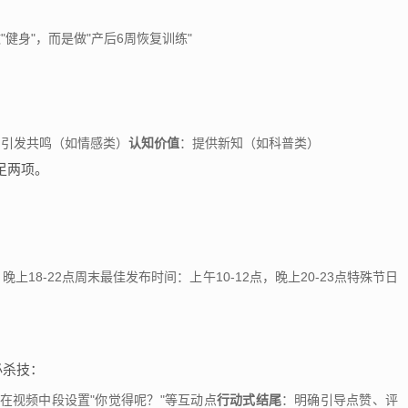
"健身"，而是做"产后6周恢复训练"
：引发共鸣（如情感类）
认知价值
：提供新知（如科普类）
足两项。
晚上18-22点周末最佳发布时间：上午10-12点，晚上20-23点特殊节日
必杀技：
在视频中段设置"你觉得呢？"等互动点
行动式结尾
：明确引导点赞、评