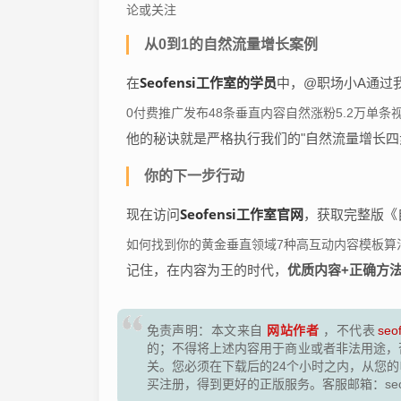
论或关注
从0到1的自然流量增长案例
Seofensi工作室的学员
在
中，@职场小A通过
0付费推广发布48条垂直内容自然涨粉5.2万单条
他的秘诀就是严格执行我们的"自然流量增长四
你的下一步行动
Seofensi工作室官网
现在访问
，获取完整版《
如何找到你的黄金垂直领域7种高互动内容模板算
记住，在内容为王的时代，
优质内容+正确方
网站作者
免责声明：本文来自
，不代表
seo
的；不得将上述内容用于商业或者非法用途，
关。您必须在下载后的24个小时之内，从您
买注册，得到更好的正版服务。客服邮箱：seofen