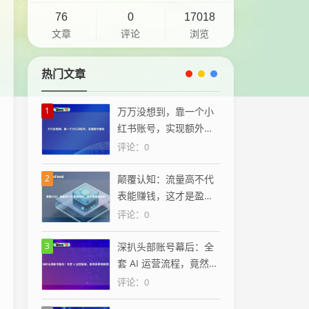
76
0
17018
文章
评论
浏览
热门文章
1
万万没想到，靠一个小
红书账号，实现额外增
收
评论：0
2
颠覆认知：流量高不代
表能赚钱，这才是盈利
核心
评论：0
3
深扒头部账号幕后：全
套 AI 运营流程，竟然简
单到离谱！
评论：0