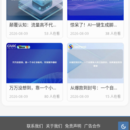
颠覆认知：流量高不代表能赚钱，这才是盈利核心
惊呆了！AI一键生成脚本+剪辑，单条作品快速出圈
2026-08-09
53 人在看
2026-08-09
38 人在看
万万没想到，靠一个小红书账号，实现额外增收
从爆款到封号：一个自媒体人的泣血教训，别再重蹈我的覆辙
2026-08-09
80 人在看
2026-08-09
15 人在看
联系我们
关于我们
免责声明
广告合作