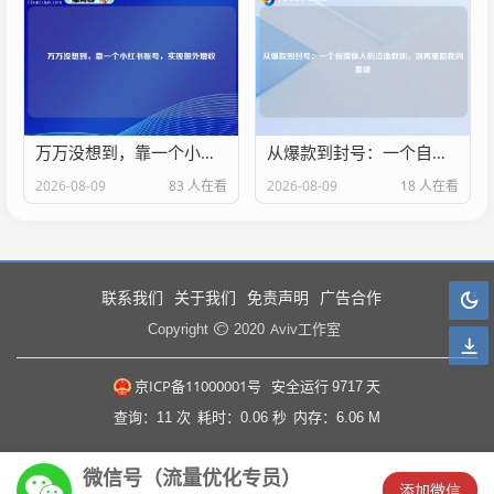
万万没想到，靠一个小红书账号，实现额外增收
从爆款到封号：一个自媒体人的泣血教训，别再重蹈我的覆辙
2026-08-09
83 人在看
2026-08-09
18 人在看
联系我们
关于我们
免责声明
广告合作
Aviv工作室
Copyright
2020
京ICP备11000001号
安全运行
9717
天
查询：11 次
耗时：0.06 秒
内存：6.06 M
微信号（流量优化专员）
󦘖
添加微信