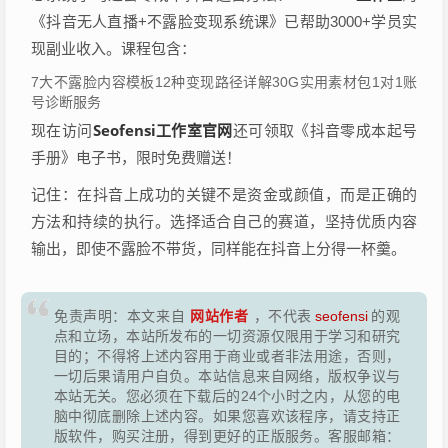
《抖音无人直播+不露脸变现系统课》已帮助3000+学员实
现副业收入。课程包含：
7大不露脸内容模板12种变现路径详解30G实用素材包1对1账
号诊断服务
Seofensi工作室官网
现在访问
还可领取《抖音零成本起号
手册》电子书，限时免费赠送！
记住：在抖音上成功的关键不是资金或颜值，而是正确的
方法和持续的执行。选择适合自己的赛道，坚持优质内容
输出，即使不露脸不带货，同样能在抖音上分得一杯羹。
网站作者
免责声明：本文来自
，不代表
seofensi
的观
点和立场，本站所发布的一切资源仅限用于学习和研究
目的；不得将上述内容用于商业或者非法用途，否则，
一切后果请用户自负。本站信息来自网络，版权争议与
本站无关。您必须在下载后的24个小时之内，从您的电
脑中彻底删除上述内容。如果您喜欢该程序，请支持正
版软件，购买注册，得到更好的正版服务。客服邮箱：