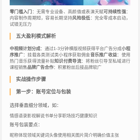
零门槛入门
：无需专业设备、高颜值或表演天赋
可持续性强
：
内容制作周期短，容易长期坚持
风险极低
：完全零成本启动，
试错无压力
五大盈利模式解析
中视频计划分成
：通过1-3分钟横版视频获得平台广告分成
小程
序推广
：挂载各类测试类小程序获取佣金
音乐推广收益
：使用
热门音乐获得流量补贴
知识付费导流
：将粉丝引导至私域进行
课程销售
品牌广告合作
：积累粉丝后接品牌软广
实战操作步骤
第一步：账号定位与包装
选择垂直细分领域，如：
情感语录影视解说书单分享职场技巧健康知识
账号包装要点：
昵称体现领域关键词头像使用相关图片简介明确价值主张