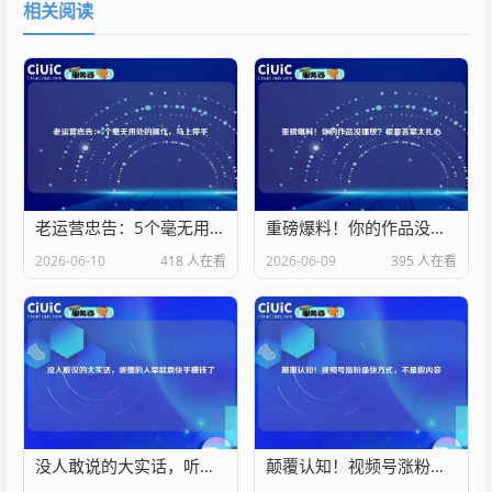
相关阅读
老运营忠告：5个毫无用处的操作，马上停手
重磅爆料！你的作品没播放？根源答案太扎心
2026-06-10
418 人在看
2026-06-09
395 人在看
没人敢说的大实话，听懂的人早就靠快手赚钱了
颠覆认知！视频号涨粉最快方式，不是做内容