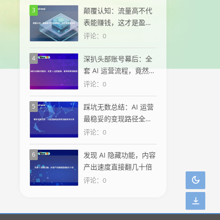
3
颠覆认知：流量高不代
表能赚钱，这才是盈利
核心
评论：0
4
深扒头部账号幕后：全
套 AI 运营流程，竟然简
单到离谱！
评论：0
5
踩坑无数总结：AI 运营
最稳妥的变现路径全分
享
评论：0
6
发现 AI 隐藏功能，内容
产出速度直接翻几十倍
评论：0