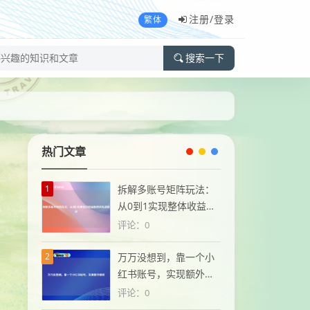
注册/
登录
繁体
搜索一下
热门文章
1
拆解多账号矩阵玩法：
从0到1实现整体收益翻
倍的实战路径
评论：0
2
万万没想到，靠一个小
红书账号，实现额外增
收
评论：0